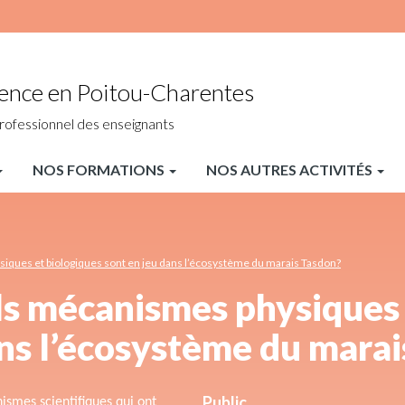
ience en Poitou-Charentes
rofessionnel des enseignants
NOS FORMATIONS
NOS AUTRES ACTIVITÉS
iques et biologiques sont en jeu dans l’écosystème du marais Tasdon?
s mécanismes physiques 
ans l’écosystème du marai
Public
ismes scientifiques qui ont