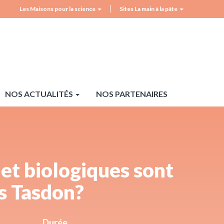
Les Maisons pour la science
Sites La main à la pâte
MPLS
Top
header
NOS ACTUALITÉS
NOS PARTENAIRES
et biologiques sont
s Tasdon?
Durée